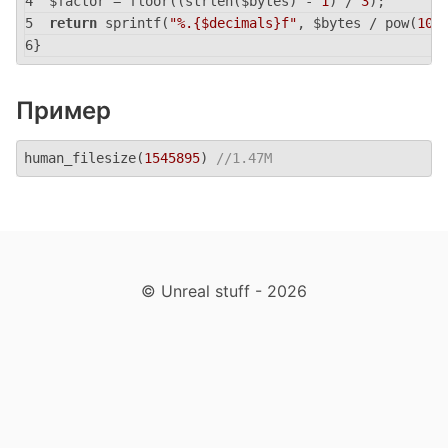
  $factor = floor((strlen($bytes) - 
1
) / 
3
);
return
 sprintf(
"%.{$decimals}f"
, $bytes / pow(
102
}
Пример
human_filesize(
1545895
) 
//1.47M
© Unreal stuff - 2026