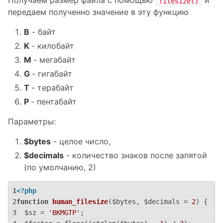
Получаем размер файла с помощью
и
filesize()
передаем полученно значение в эту функцию
B
- байт
K
- килобайт
M
- мегабайт
G
- гигабайт
T
- терабайт
P
- пентабайт
Параметры:
$bytes
- целое число,
$decimals
- количество знаков после запятой
(по умолчанию, 2)
<?php
function
human_filesize
($bytes, $decimals = 
2
)
{
  $sz = 
'BKMGTP'
;