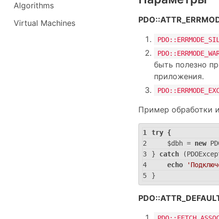
Algorithms
PDO::ATTR_ERRMO
Virtual Machines
PDO::ERRMODE_SI
PDO::ERRMODE_WA
быть полезно пр
приложения.
PDO::ERRMODE_EX
Пример обработки 
try
 {
    $dbh = 
new
 PD
} 
catch
 (PDOExcep
echo
'Подключ
}
PDO::ATTR_DEFAU
PDO::FETCH_ASSO