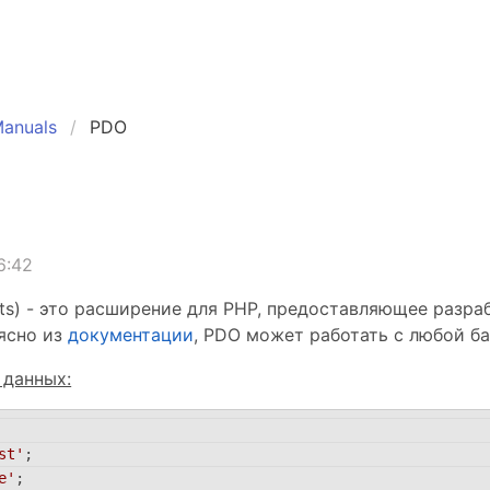
anuals
PDO
6:42
cts) - это расширение для PHP, предоставляющее разра
 ясно из
документации
, PDO может работать с любой ба
 данных:
st'
;
e'
;