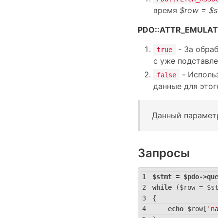
время
$row = $s
PDO::ATTR_EMULAT
- За обра
true
с уже подставл
- Исполь
false
данные для этог
Данный парамет
Запросы
$stmt = $pdo->qu
while
 ($row = $s
{
echo
 $row[
'n