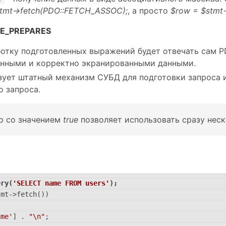
tmt->fetch(PDO::FETCH_ASSOC);
, а просто
$row = $stmt->
E_PREPARES
ботку подготовленных выражений будет отвечать сам P
енными и корректно экранированными данными.
зует штатный механизм СУБД для подготовки запроса 
о запроса.
р со значением
true
позволяет использовать сразу нес
ery(
'SELECT name FROM users'
);
tmt->fetch())
ame'
] . 
"\n"
;