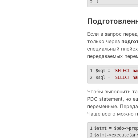
}
Подготовлен
Если в запрос перед
только через
подго
специальный плейс
передаваемых пере
$sql = 
'SELECT na
$sql = 
'SELECT na
Чтобы выполнить та
PDO statement, но е
переменные. Переда
Чаще всего можно 
$stmt = $pdo->pre
$stmt->execute(
ar