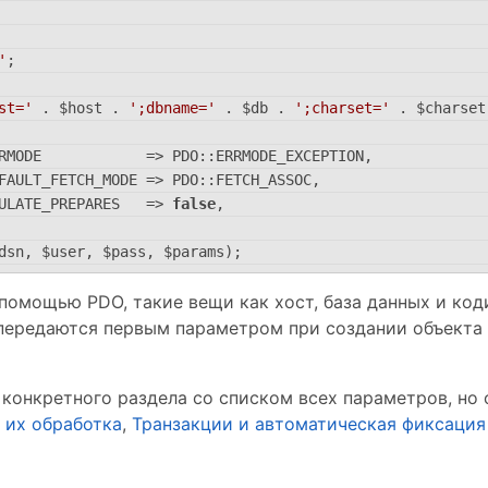
'
;
st='
 . $host . 
';dbname='
 . $db . 
';charset='
 . $charset
RMODE            => PDO::ERRMODE_EXCEPTION,
FAULT_FETCH_MODE => PDO::FETCH_ASSOC,
ULATE_PREPARES   => 
false
,
dsn, $user, $pass, $params);
помощью PDO, такие вещи как хост, база данных и ко
передаются первым параметром при создании объекта 
конкретного раздела со списком всех параметров, но 
 их обработка
,
Транзакции и автоматическая фиксация