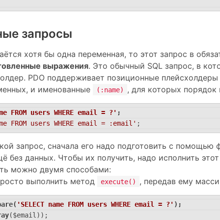
ные запросы
аётся хотя бы одна переменная, то этот запрос в обя
товленные выражения
. Это обычный SQL запрос, в ко
холдер. PDO поддерживает позиционные плейсхолдер
менных, и именованные
, для которых порядок
(:name)
me FROM users WHERE email = ?'
;
me FROM users WHERE email = :email'
;
кой запрос, сначала его надо подготовить с помощью
щё без данных. Чтобы их получить, надо исполнить этот
ть можно двумя способами:
просто выполнить метод
, передав ему масс
execute()
pare(
'SELECT name FROM users WHERE email = ?'
);
ray
($email));