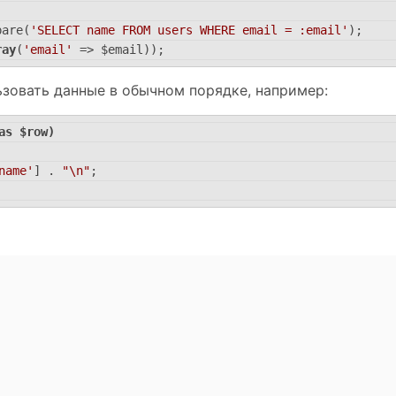
pare(
'SELECT name FROM users WHERE email = :email'
);
ray
(
'email'
 => $email));
зовать данные в обычном порядке, например:
as
 $row)
name'
] . 
"\n"
;