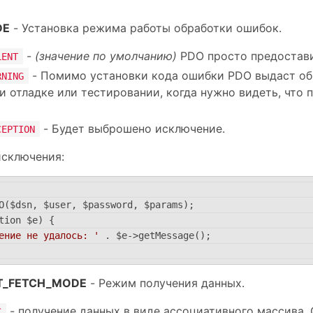
DE
- Установка режима работы обработки ошибок.
-
(значение по умолчанию)
PDO просто предостави
LENT
- Помимо установки кода ошибки PDO выдаст о
RNING
и отладке или тестировании, когда нужно видеть, что 
- Будет выброшено исключение.
CEPTION
исключения:
O($dsn, $user, $password, $params);
tion $e) {
ение не удалось: '
 . $e->getMessage();
LT_FETCH_MODE
- Режим получения данных.
- получение данных в виде ассоциативного массива. 
C