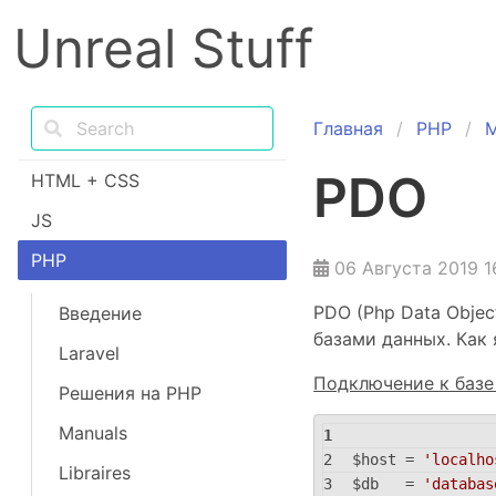
Unreal Stuff
Главная
PHP
M
PDO
HTML + CSS
JS
PHP
06 Августа 2019 1
PDO (Php Data Obje
Введение
базами данных. Как
Laravel
Подключение к базе
Решения на PHP
Manuals
$host = 
'localho
Libraires
$db   = 
'databas