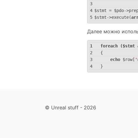
$stmt = $pdo->pre
$stmt->execute(
ar
Далее можно исполь
foreach
 ($stmt 
{
echo
 $row[
'
}
© Unreal stuff - 2026