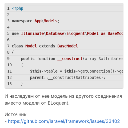
<?php
namespace
App
\
Models
;
use
Illuminate
\
Database
\
Eloquent
\
Model
as
BaseMode
class
Model
extends
BaseModel
{
public
function
__construct
(array $attributes 
    {
$this
->table = 
$this
->getConnection()->get
parent
::__construct($attributes);
    }
}
И наследуем от нее модель из другого соединения
вместо модели от ELoquent.
Источник
-
https://github.com/laravel/framework/issues/33402