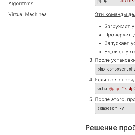
php -r 
"unlink
Algorithms
Эти команды де
Virtual Machines
Загружает у
Проверяет у
Запускает 
Удаляет ус
После установки
php
 composer.ph
Если все в пор
echo
@php
"%~dp
После этого, пр
composer
 -V
Решение про