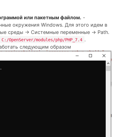
рограммой или пакетным файлом.
-
нные окружения Windows. Для этого идем в
е среды -> Системные переменные -> Path.
.
C:/OpenServer/modules/php/PHP_7.4
работать следующим образом