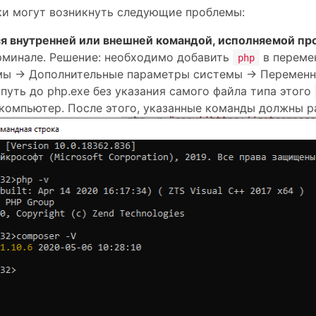
ки могут возникнуть следующие проблемы:
тся внутренней или внешней командой, исполняемой п
рминале. Решение: необходимо добавить
в переме
php
мы -> Дополнительные параметры системы -> Переменны
путь до php.exe без указания самого файла типа этого
компьютер. После этого, указанные команды должны 