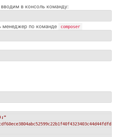
 вводим в консоль команду:
ть менеджер по команде
composer
);"
cdf60ece3804abc52599c22b1f40f4323403c44d44fdfdd586475ca9