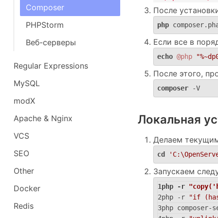
Composer
После установки
PHPStorm
php
 composer.ph
Если все в пор
Веб-серверы
echo
@php
"%~dp
Regular Expressions
После этого, пр
MySQL
composer
 -V
modX
Локальная ус
Apache & Nginx
VCS
Делаем текущим
SEO
cd
'C:\OpenServ
Other
Запускаем сле
php
 -r 
"copy('
Docker
php -r 
"if (ha
Redis
php composer-s