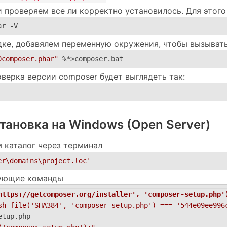
 проверяем все ли корректно установилось. Для этого
ar -V
ядке, добавялем переменную окружения, чтобы вызыва
0composer.phar"
 %*>composer.bat
оверка версии composer будет выглядеть так:
тановка на Windows (Open Server)
 каталог через терминал
er\domains\project.loc'
дующие команды
https://getcomposer.org/installer', 'composer-setup.php'
sh_file('SHA384', 'composer-setup.php') === '544e09ee996
etup.php