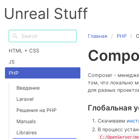
Unreal Stuff
Главная
PHP
Compo
HTML + CSS
JS
PHP
Composer - менедже
том, что локально 
Введение
для разных проекто
Laravel
Глобальная у
Решения на PHP
Скачиваем
инст
Manuals
В процесс устан
Libraires
C:/OpenServer/m