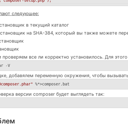
('composer-setup.php');"
лают следующее:
становщик в текущий каталог
становщик на SHA-384, который вы также можете пере
установщик
тановщик
 проверяем все ли корректно установилось. Для этого
ar -V
ядке, добавялем переменную окружения, чтобы вызыва
0composer.phar"
 %*>composer.bat
оверка версии composer будет выглядеть так:
блем