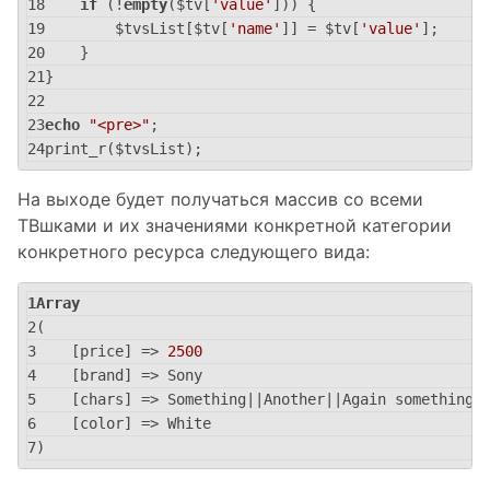
if
 (!
empty
($tv[
'value'
])) {
        $tvsList[$tv[
'name'
]] = $tv[
'value'
];
    }
}
echo
"<pre>"
;
print_r($tvsList);
На выходе будет получаться массив со всеми
ТВшками и их значениями конкретной категории
конкретного ресурса следующего вида:
Array
(
    [price] => 
2500
    [brand] => Sony
    [chars] => Something||Another||Again something
    [color] => White
)