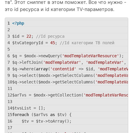
тв". Этот сниппет в этом поможет. Все что нужно -
это id ресурса и id категории TV-параметров.
<?php
$id = 
22
; 
//Id ресурса
$tvCategoryId = 
45
; 
//Id категории ТВ полей
$q = $modx->newQuery(
'modTemplateVarResource'
);
$q->leftJoin(
'modTemplateVar'
, 
'modTemplateVar'
, 
a
$q->where(
array
(
'contentid'
 => $id, 
'modTemplateVa
$q->select($modx->getSelectColumns(
'modTemplateVar
$q->select($modx->getSelectColumns(
'modTemplateVar
$arTvs = $modx->getCollection(
'modTemplateVarResou
$tvsList = [];
foreach
 ($arTvs 
as
 $tv) {
    $tv = $tv->toArray();