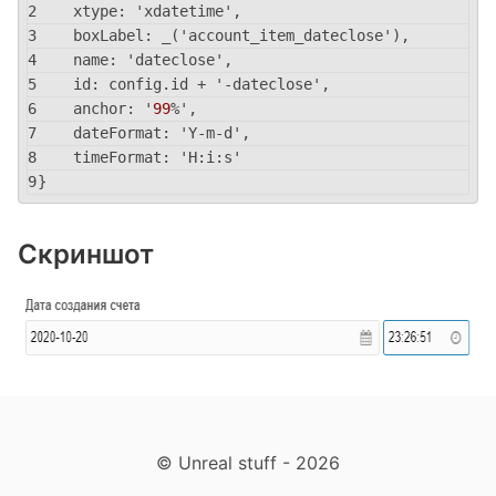
    xtype: 'xdatetime',
    boxLabel: _('account_item_dateclose'),
    name: 'dateclose',
    id: config.id + '-dateclose',
    anchor: '
99
%',
    dateFormat: 'Y-m-d',
    timeFormat: 'H:i:s'
}
Скриншот
© Unreal stuff - 2026