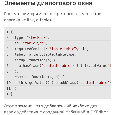
Элементы диалогового окна
Рассмотрим пример конкретного элемента (но
плагина не link, а table).
{
type
: 
"checkbox"
,
id
: 
"tableType"
,
requiredContent
: 
"table[tableType]"
,
label
: a.lang.table.tabletype,
setup
: 
function
(
a
) 
{
    a.hasClass(
'content-table'
) ? 
this
.setValue(
1
)
  },
commit
: 
function
(
a, d
) 
{
this
.getValue() ? d.addClass(
"content-table"
) 
  }
}
Этот элемент - это добавленный чекбокс для
взаимодействия с созданной таблицой в CKEditor.