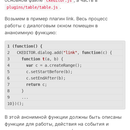
ckeditor.js
.
plugins/table/table.js
Возьмем в пример плагин link. Весь процесс
работы с диалоговым окном помещен в
ананоимную функцию:
(
function
(
) 
{
  CKEDITOR.dialog.add(
"link"
, 
function
(
c
) 
{
function
t
(
a, b
) 
{
var
 c = a.createRange();
      c.setStartBefore(b);
      c.setEndAfter(b);
return
 c;
    }
    ...
})();
В этой анонимной функции должны быть описаны
функции для работы, действия на события и