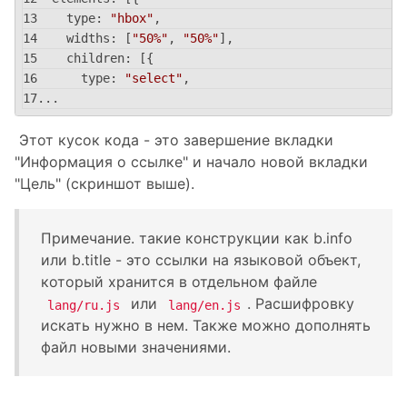
type
: 
"hbox"
,
widths
: [
"50%"
, 
"50%"
],
children
: [{
type
: 
"select"
,
...
Этот кусок кода - это завершение вкладки
"Информация о ссылке" и начало новой вкладки
"Цель" (скриншот выше).
Примечание. такие конструкции как b.info
или b.title - это ссылки на языковой объект,
который хранится в отдельном файле
или
. Расшифровку
lang/ru.js
lang/en.js
искать нужно в нем. Также можно дополнять
файл новыми значениями.