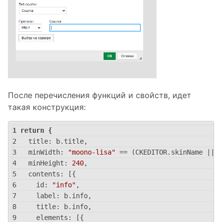
После перечисления функций и свойств, идет
такая конструкция:
return
 {
title
: b.title,
minWidth
: 
"moono-lisa"
 == (CKEDITOR.skinName || 
minHeight
: 
240
,
contents
: [{
id
: 
"info"
,
label
: b.info,
title
: b.info,
elements
: [{