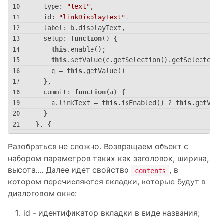
type
: 
"text"
,
id
: 
"linkDisplayText"
,
label
: b.displayText,
setup
: 
function
(
) 
{
this
.enable();
this
.setValue(c.getSelection().getSelected
        q = 
this
.getValue()
      },
commit
: 
function
(
a
) 
{
        a.linkText = 
this
.isEnabled() ? 
this
.getVa
      }
    }, {
Разобраться не сложно. Возвращаем объект с
набором параметров таких как заголовок, ширина,
высота.... Далее идет свойство
, в
contents
котором перечисляются вкладки, которые будут в
диалоговом окне:
id - идентификатор вкладки в виде названия;