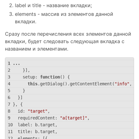
label и title - название вкладки;
elements - массив из элементов данной
вкладки.
Сразу после перечисления всех элементов данной
вкладки, будет следовать следующая вкладка с
названием и элементами.
...
    }],
setup
: 
function
(
) 
{
this
.getDialog().getContentElement(
"info"
, 
"
    }
  }]
}, {
id
: 
"target"
,
requiredContent
: 
"a[target]"
,
label
: b.target,
title
: b.target,
elements
: [{