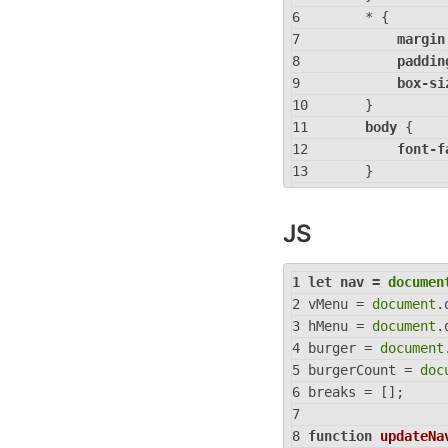
<
li
>
<
* {
<
li
>
<
margin
<
li
>
<
paddin
</
ul
>
box-si
<
button
c
}
<
svg
body
 {
<
font-f
<
}
<
.nav
 {
</
svg
positi
JS
<
div
displa
</
button
>
width
:
<
ul
class
backgr
let
 nav = 
documen
</
nav
>
max-wi
vMenu = 
document
.
<
script
src
=
"
margin
hMenu = 
document
.
</
body
>
}
burger = 
document
</
html
>
.nav
ul
 {
burgerCount = 
doc
list-s
breaks = [];
}
.nav
a
 {
function
updateNa