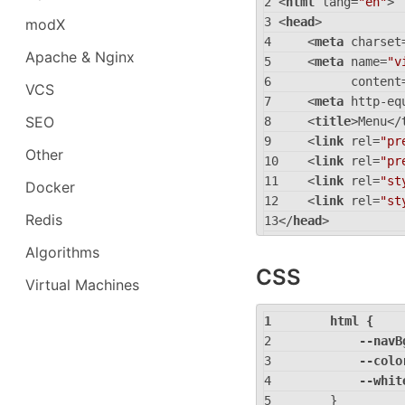
<
html
lang
=
"en"
>
<
head
>
modX
<
meta
charset
Apache & Nginx
<
meta
name
=
"v
content
VCS
<
meta
http-eq
SEO
<
title
>
Menu
</
<
link
rel
=
"pr
Other
<
link
rel
=
"pr
<
link
rel
=
"st
Docker
<
link
rel
=
"st
Redis
</
head
>
<
body
>
Algorithms
<
nav
class
=
"n
CSS
<
ul
class
Virtual Machines
<
li
>
<
<
li
>
<
html
 {
<
li
>
<
--navB
<
li
>
<
--colo
<
li
>
<
--whit
<
li
>
<
}