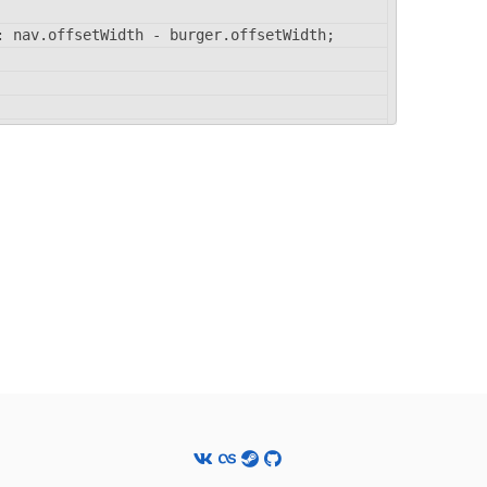
: nav.offsetWidth - burger.offsetWidth;