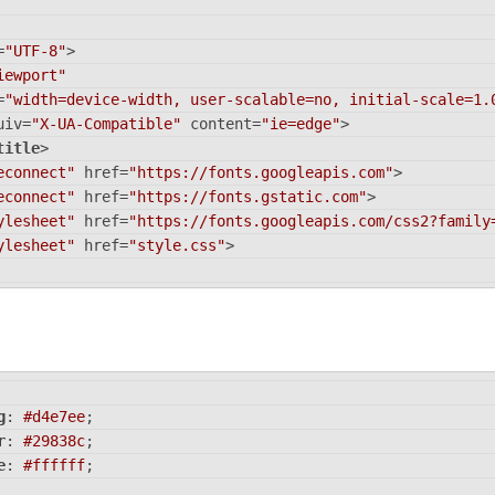
=
"UTF-8"
>
iewport"
=
"width=device-width, user-scalable=no, initial-scale=1.
uiv
=
"X-UA-Compatible"
content
=
"ie=edge"
>
title
>
econnect"
href
=
"https://fonts.googleapis.com"
>
econnect"
href
=
"https://fonts.gstatic.com"
>
ylesheet"
href
=
"https://fonts.googleapis.com/css2?family
ylesheet"
href
=
"style.css"
>
av"
>
=
"visible-menu"
>
a
href
=
"#"
>
Главная
</
a
>
</
li
>
a
href
=
"#"
>
О Компании
</
a
>
</
li
>
a
href
=
"#"
>
Продукция
</
a
>
</
li
>
g
: 
#d4e7ee
;
a
href
=
"#"
>
Команда
</
a
>
</
li
>
r
: 
#29838c
;
a
href
=
"#"
>
Портфолио
</
a
>
</
li
>
e
: 
#ffffff
;
a
href
=
"#"
>
Партнеры
</
a
>
</
li
>