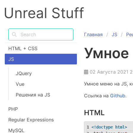
Unreal Stuff
Главная
JS
Ре
Умное
HTML + CSS
JS
02 Августа 2021 2
JQuery
Умное меню на JS, 
Vue
Решения на JS
Ссылка на
Github
.
PHP
HTML
Regular Expressions
<!doctype html>
MySQL